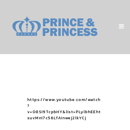
Home
About
Product
Blog
Our Shop
Contact
https://www.youtube.com/watch
?
v=O8Si9TcpbHY&list=PLylbhEEht
suvMni7c56LfAinwej2lkYCj